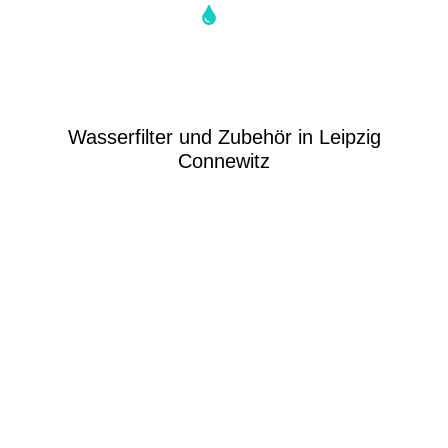
Rund Ums Wasser
Gesundes Wasser
ist gesundes Leben.
Wasserfilter und Zubehör in Leipzig
Connewitz